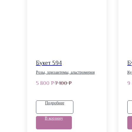
Букет 594
Б
Розы, хризантемы, альстромерия
Ку
5 800
Р
7 100
Р
9
Подробнее
В корзину