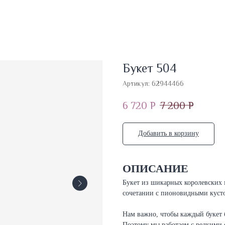
Букет 504
Артикул:
62944466
6 720
Р
7 200
Р
Добавить в корзину
ОПИСАНИЕ
Букет из шикарных королевских
сочетании с пионовидными куст
Нам важно, чтобы каждый букет 
Поэтому мы работаем с редкими 