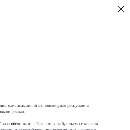
 многолистных лилий с пионовидным роспуском в
овыми розами.
был особенным и не был похож на букеты масс-маркета.
сортами и делаем букеты многосоставными, используя