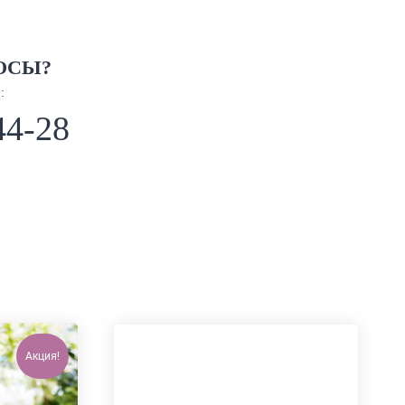
ОСЫ?
:
44-28
Акция!