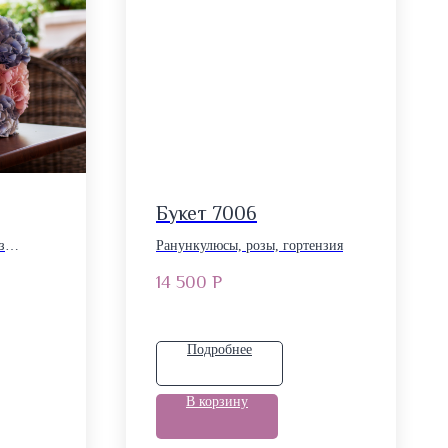
Букет 7006
з
Ранункулюсы, розы, гортензия
14 500
Р
Подробнее
В корзину