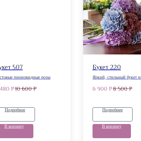
укет 507
Букет 220
стовые пионовидные розы
Яркий, стильный букет и
разноцветных сортовых
 480
Р
10 600
Р
6 900
Р
8 500
Р
гортензий 5 шт.
Подробнее
Подробнее
В корзину
В корзину