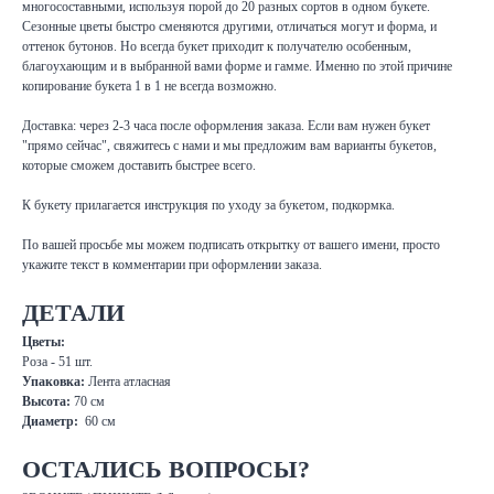
многосоставными, используя порой до 20 разных сортов в одном букете.
Сезонные цветы быстро сменяются другими, отличаться могут и форма, и
оттенок бутонов. Но всегда букет приходит к получателю особенным,
благоухающим и в выбранной вами форме и гамме. Именно по этой причине
копирование букета 1 в 1 не всегда возможно.
Доставка: через 2-3 часа после оформления заказа. Если вам нужен букет
"прямо сейчас", свяжитесь с нами и мы предложим вам варианты букетов,
которые сможем доставить быстрее всего.
К букету прилагается инструкция по уходу за букетом, подкормка.
По вашей просьбе мы можем подписать открытку от вашего имени, просто
укажите текст в комментарии при оформлении заказа.
ДЕТАЛИ
Цветы:
Роза - 51 шт.
Упаковка:
Лента атласная
Высота:
70 см
Диаметр:
60
см
ОСТАЛИСЬ ВОПРОСЫ?